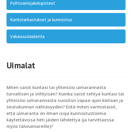
Polttoainejakelupisteet
Kuntotarkastukset ja kunnostus
Vakavuuslaskenta
Uimalat
Miten saisit kuntasi tai yhteisösi uimarannasta
turvallisen ja viihtyisän? Kuinka saisit tehtyä kuntasi tai
yhteisösi uimarannasta suositun vapaa-ajan keitaan ja
seutukunnan nähtävyyden? Entä miten varmistaisit,
että uimaranta on ilman isoja kunnostustoimia
käytettävissä heti jäiden lähdettyä (ja tarvittaessa
myös talviuimareille)?