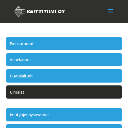
Piensatamat
Venelaiturit
Huvilalaiturit
Uimalat
Imutyhjennysasemat